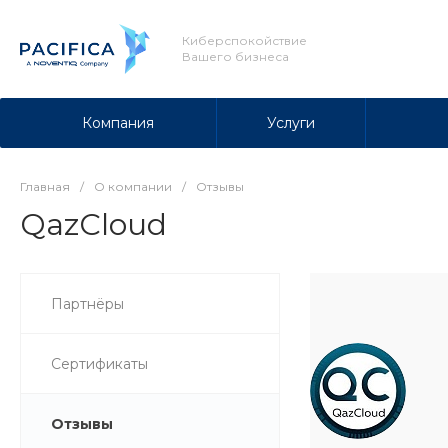
Киберспокойствие
Вашего бизнеса
Компания
Услуги
Главная
/
О компании
/
Отзывы
QazCloud
Партнёры
Сертификаты
Отзывы