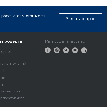
, рассчитаем стоимость
Задать вопрос
и продукты
Мы в социальных сетях
тернет-
а
ть приложений
 ТП
ных
ей
 фильтрация
орпоративного