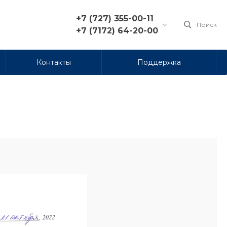
+7 (727) 355-00-11
Поиск
+7 (7172) 64-20-00
+7 (727) 355-00-11
Контакты
Поддержка
г. Алматы, пр. Достык 210,
блок А, бизнес-центр
«Коктем Grand», офис 71
Пн-Пт: 8:00-17:00
info@pacifica.kz
+7 (7172) 64-20-00
г. Астана, ул. Алматы 7,
бизнес-центр «Seven»,
офис 903
Пн-Пт: 9:00-18:00
nur@pacifica.kz