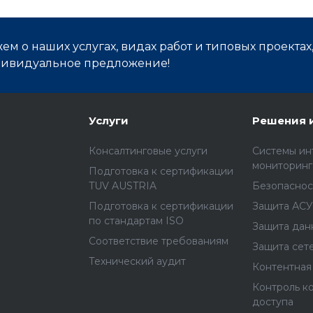
м о наших услугах, видах работ и типовых проектах
дивидуальное предложение!
Услуги
Решения 
Консалтинговые услуги
Cистемы ин
мониторинг
Подготовка к сертификации
TUV AUSTRIA
Безопаснос
Подготовка к сертификации
Защита АСУ
по стандартам ISO
Защита дан
Соответствие требованиям
Защита сет
Технический аудит
Контентная
Контроль к
доступа