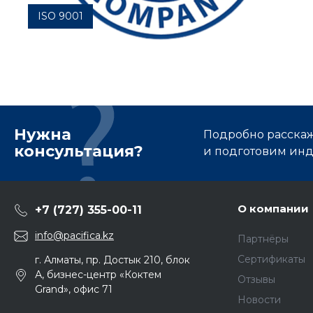
ISO 9001
Самый распространенный стандарт менеджмента
качества в мире
Нужна
Подробно расскаже
консультация?
и подготовим ин
О компании
+7 (727) 355-00-11
info@pacifica.kz
Партнёры
Сертификаты
г. Алматы, пр. Достык 210, блок
А, бизнес-центр «Коктем
Отзывы
Grand», офис 71
Новости