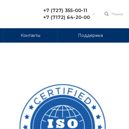
+7 (727) 355-00-11
Поиск
+7 (7172) 64-20-00
+7 (727) 355-00-11
Контакты
Поддержка
г. Алматы, пр. Достык 210,
блок А, бизнес-центр
«Коктем Grand», офис 71
Пн-Пт: 8:00-17:00
info@pacifica.kz
+7 (7172) 64-20-00
г. Астана, ул. Алматы 7,
бизнес-центр «Seven»,
офис 903
Пн-Пт: 9:00-18:00
nur@pacifica.kz