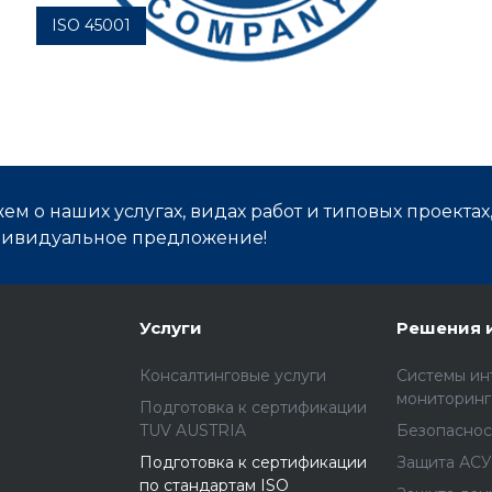
ISO 45001
Система менеджмента охраны здоровья и
безопасности труда
м о наших услугах, видах работ и типовых проектах
дивидуальное предложение!
Услуги
Решения 
Консалтинговые услуги
Cистемы ин
мониторинг
Подготовка к сертификации
TUV AUSTRIA
Безопаснос
Подготовка к сертификации
Защита АСУ
по стандартам ISO