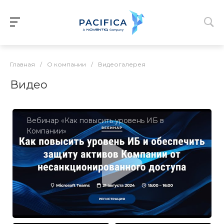
Главная
/
О компании
/
Видеогалерея
Видео
Вебинар «Как повысить уровень ИБ в
Компании»