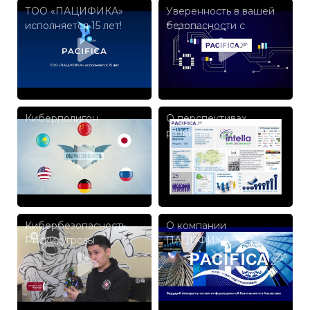
ТОО «ПАЦИФИКА»
Уверенность в вашей
исполняется 15 лет!
безопасности с
компанией
"ПАЦИФИКА"
Киберполигон
О перспективах
развития
Кибербезопасность.
О компании
Риски, угрозы
ПАЦИФИКА